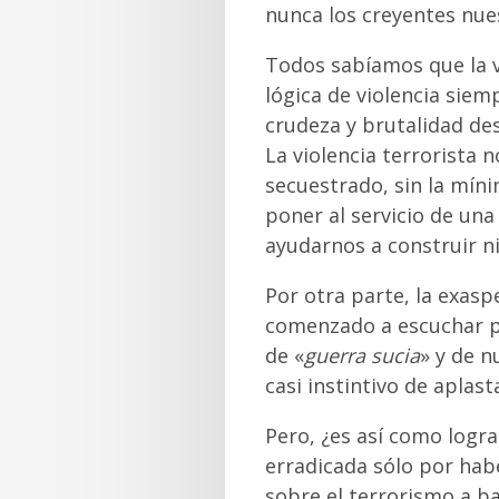
nunca los creyentes nues
Todos sabíamos que la v
lógica de violencia si
crudeza y brutalidad de
La violencia terrorista n
secuestrado, sin la míni
poner al servicio de un
ayudarnos a construir 
Por otra parte, la exas
comenzado a escuchar pa
de «
guerra sucia
» y de n
casi instintivo de aplas
Pero, ¿es así como logr
erradicada sólo por hab
sobre el terrorismo a ba