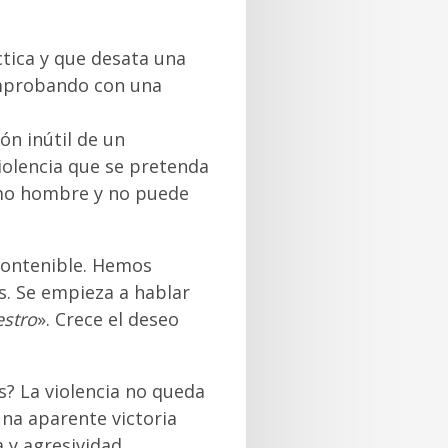
tica y que desata una
omprobando con una
ión inútil de un
violencia que se pretenda
omo hombre y no puede
ncontenible. Hemos
s. Se empieza a hablar
estro
». Crece el deseo
s? La violencia no queda
na aparente victoria
 y agresividad.