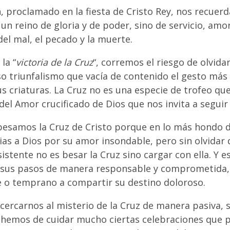
ón, proclamado en la fiesta de Cristo Rey, nos recuer
 un reino de gloria y de poder, sino de servicio, amo
el mal, el pecado y la muerte.
la “
victoria de la Cruz
“, corremos el riesgo de olvida
so triunfalismo que vacía de contenido el gesto más
us criaturas. La Cruz no es una especie de trofeo q
 del Amor crucificado de Dios que nos invita a seguir
esamos la Cruz de Cristo porque en lo más hondo d
ias a Dios por su amor insondable, pero sin olvidar
istente no es besar la Cruz sino cargar con ella. Y e
r sus pasos de manera responsable y comprometida,
e o temprano a compartir su destino doloroso.
cercarnos al misterio de la Cruz de manera pasiva, s
o, hemos de cuidar mucho ciertas celebraciones que 