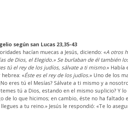
gelio según san Lucas 23,35-43
oridades hacían muecas a Jesús, diciendo: «
A otros h
ías de Dios, el Elegido.» Se burlaban de él también l
es tú el rey de los judíos, sálvate a ti mismo
.» Había 
y hebrea: «
Éste es el rey de los judíos.
» Uno de los ma
¿No eres tú el Mesías? Sálvate a ti mismo y a nosotro
 temes tú a Dios, estando en el mismo suplicio? Y lo
 de lo que hicimos; en cambio, éste no ha faltado en
legues a tu reino.» Jesús le respondió: «Te lo aseg