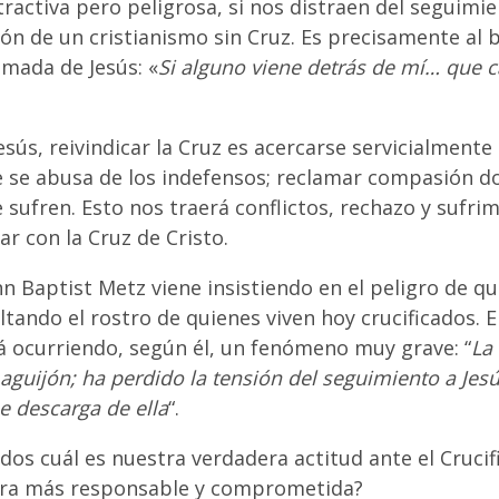
ractiva pero peligrosa, si nos distraen del seguimien
sión de un cristianismo sin Cruz. Es precisamente al
amada de Jesús: «
Si alguno viene detrás de mí… que 
sús, reivindicar la Cruz es acercarse servicialmente 
de se abusa de los indefensos; reclamar compasión d
e sufren. Esto nos traerá conflictos, rechazo y sufri
r con la Cruz de Cristo.
nn Baptist Metz viene insistiendo en el peligro de q
ltando el rostro de quienes viven hoy crucificados. E
tá ocurriendo, según él, un fenómeno muy grave: “
La 
 aguijón; ha perdido la tensión del seguimiento a Jes
e descarga de ella
“.
dos cuál es nuestra verdadera actitud ante el Cruc
era más responsable y comprometida?