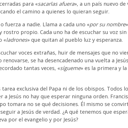
cerradas para «
sacarlas afuera
», a un país nuevo de 
ando el camino a quienes lo quieran seguir.
o fuerza a nadie. Llama a cada uno «
por su nombre
»
 rostro propio. Cada uno ha de escuchar su voz sin 
o «
ladrones
» que quitan al pueblo luz y esperanza.
escuchar voces extrañas, huir de mensajes que no vie
do renovarse, se ha desencadenado una vuelta a Jesú
ecordado tantas veces, «
sígueme
» es la primera y l
s tarea exclusiva del Papa ni de los obispos. Todos 
er a Jesús no hay que esperar ninguna orden. Francis
mpo tomara no se qué decisiones. Él mismo se convirt
seguir a Jesús de verdad. ¿A qué tenemos que esper
va por el evangelio y por Jesús?